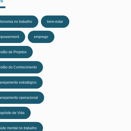
s
tonomia no trabalho
bem-estar
mpowerment
emprego
stão de Projetos
stão do Conhecimento
anejamento estratégico
anejamento operacional
opósito de Vida
úde mental no trabalho