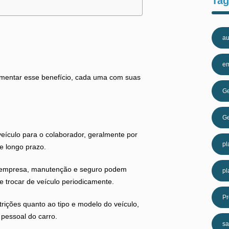
Tag
au
e
mentar esse benefício, cada uma com suas
Ge
Ge
ículo para o colaborador, geralmente por
pl
e longo prazo.
da empresa, manutenção e seguro podem
pl
de trocar de veículo periodicamente.
Pr
rições quanto ao tipo e modelo do veículo,
 pessoal do carro.
sa