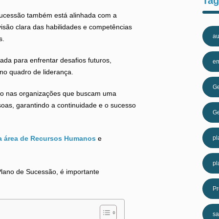
Tag
sucessão também está alinhada com a
isão clara das habilidades e competências
au
s.
ada para enfrentar desafios futuros,
e
o quadro de liderança.
Ge
ado nas organizações que buscam uma
oas, garantindo a continuidade e o sucesso
Ge
a área de Recursos Humanos
e
pl
pl
lano de Sucessão, é importante
Pr
sa