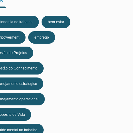
s
tonomia no trabalho
bem-estar
mpowerment
emprego
stão de Projetos
stão do Conhecimento
anejamento estratégico
anejamento operacional
opósito de Vida
úde mental no trabalho