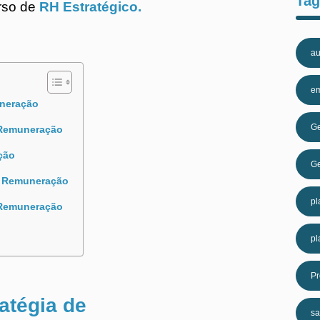
Tag
rso de
RH Estratégico.
au
e
uneração
Ge
Remuneração
ção
Ge
de Remuneração
pl
e Remuneração
pl
Pr
atégia de
sa