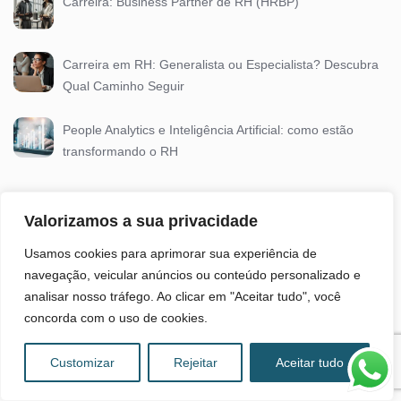
Carreira: Business Partner de RH (HRBP)
Carreira em RH: Generalista ou Especialista? Descubra
Qual Caminho Seguir
People Analytics e Inteligência Artificial: como estão
transformando o RH
Tags
Valorizamos a sua privacidade
Usamos cookies para aprimorar sua experiência de
navegação, veicular anúncios ou conteúdo personalizado e
autonomia no trabalho
bem-estar
empowerment
analisar nosso tráfego. Ao clicar em "Aceitar tudo", você
concorda com o uso de cookies.
emprego
Gestão de Projetos
Customizar
Rejeitar
Aceitar tudo
Gestão do Conhecimento
planejamento estratégico