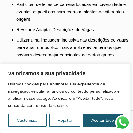
Participar de feiras de carreira focadas em diversidade e
eventos específicos para recrutar talentos de diferentes
origens.
Revisar e Adaptar Descrições de Vagas.
Utilizar uma linguagem inclusiva nas descrições de vagas
para atrair um público mais amplo e evitar termos que
possam desencorajar candidatos de certos grupos.
Focar em habilidades e competências essenciais,
evitando exigências desnecessárias que possam excluir
Valorizamos a sua privacidade
candidatos qualificados.
Usamos cookies para aprimorar sua experiência de
Proporcionar treinamento para todos os envolvidos no
navegação, veicular anúncios ou conteúdo personalizado e
processo de recrutamento para reconhecer e mitigar
analisar nosso tráfego. Ao clicar em "Aceitar tudo", você
vieses inconscientes.
concorda com o uso de cookies.
Monitorar e analisar dados de recrutamento para
Customizar
Rejeitar
Aceitar tudo
identificar e corrigir disparidades no processo de seleção.